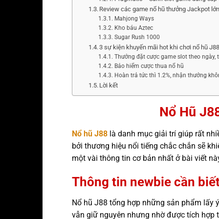
Review các game nổ hũ thưởng Jackpot lớn
Mahjong Ways
Kho báu Aztec
Sugar Rush 1000
3 sự kiện khuyến mãi hot khi chơi nổ hũ J8
Thưởng đặt cược game slot theo ngày, 
Bảo hiểm cược thua nổ hũ
Hoàn trả tức thì 1.2%, nhận thưởng khô
Lời kết
Nổ Hũ J88
Nổ hũ J88
là danh mục giải trí giúp rất n
bởi thương hiệu nổi tiếng chắc chắn sẽ kh
một vài thông tin cơ bản nhất ở bài viết nà
Thông tin newbie cần biế
Nổ hũ J88 tổng hợp những sản phẩm lấy ý 
vẫn giữ nguyên nhưng nhờ được tích hợp th