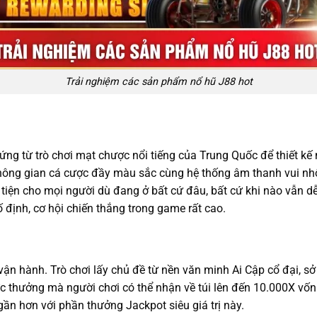
Trải nghiệm các sản phẩm nổ hũ J88 hot
g từ trò chơi mạt chược nổi tiếng của Trung Quốc để thiết kế
không gian cá cược đầy màu sắc cùng hệ thống âm thanh vui nh
n tiện cho mọi người dù đang ở bất cứ đâu, bất cứ khi nào vẫn d
 định, cơ hội chiến thắng trong game rất cao.
n hành. Trò chơi lấy chủ đề từ nền văn minh Ai Cập cổ đại, sở
ức thưởng mà người chơi có thể nhận về túi lên đến 10.000X vốn
gần hơn với phần thưởng Jackpot siêu giá trị này.