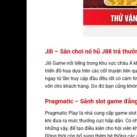
Jili – Sân chơi nổ hũ J88 trả thưở
Jili Game nổi tiếng trong khu vực châu Á k
triển đồ họa dựa trên các cốt truyện liên 
ngay từ lần truy cập đầu đều rất có cảm 
vốn cho khách hàng. Do đó bạn cũng không
Pragmatic – Sảnh slot game đẳng
Pragmatic Play là nhà cung cấp game slot
khi đưa ra mức thưởng cực hấp dẫn. Có nh
những vậy, để tạo điều kiện cho hội viên 
Đồng thời còn bổ sung thêm hệ thống các p