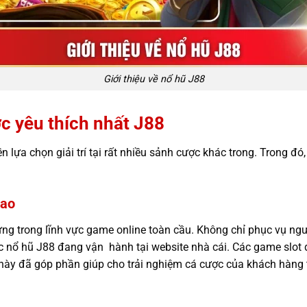
Giới thiệu về nổ hũ J88
c yêu thích nhất J88
lựa chọn giải trí tại rất nhiều sảnh cược khác trong. Trong đó,
cao
lừng trong lĩnh vực game online toàn cầu. Không chỉ phục vụ ng
ợc nổ hũ J88 đang vận hành tại website nhà cái. Các game slot
này đã góp phần giúp cho trải nghiệm cá cược của khách hàng tr