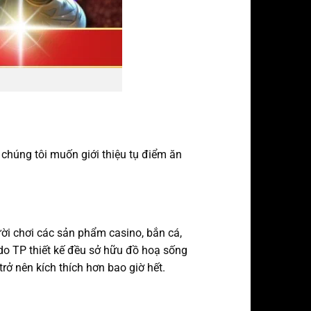
 chúng tôi muốn giới thiệu tụ điểm ăn
ười chơi các sản phẩm casino, bắn cá,
 do TP thiết kế đều sở hữu đồ hoạ sống
ở nên kích thích hơn bao giờ hết.