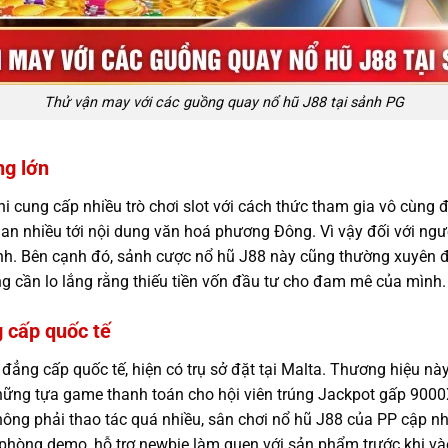
Thử vận may với các guồng quay nổ hũ J88 tại sảnh PG
ng lớn
hi cung cấp nhiều trò chơi slot với cách thức tham gia vô cùng 
quan nhiều tới nội dung văn hoá phương Đông. Vì vậy đối với ngườ
tình. Bên cạnh đó, sảnh cược nổ hũ J88 này cũng thường xuyên 
 cần lo lắng rằng thiếu tiền vốn đầu tư cho đam mê của mình.
 cấp quốc tế
 đẳng cấp quốc tế, hiện có trụ sở đặt tại Malta. Thương hiệu 
ững tựa game thanh toán cho hội viên trúng Jackpot gấp 9000
không phải thao tác quá nhiều, sân chơi nổ hũ J88 của PP cập n
hòng demo, hỗ trợ newbie làm quen với sản phẩm trước khi vào 