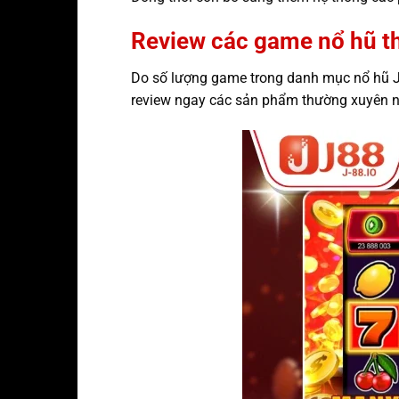
Review các game nổ hũ t
Do số lượng game trong danh mục nổ hũ J88
review ngay các sản phẩm thường xuyên n