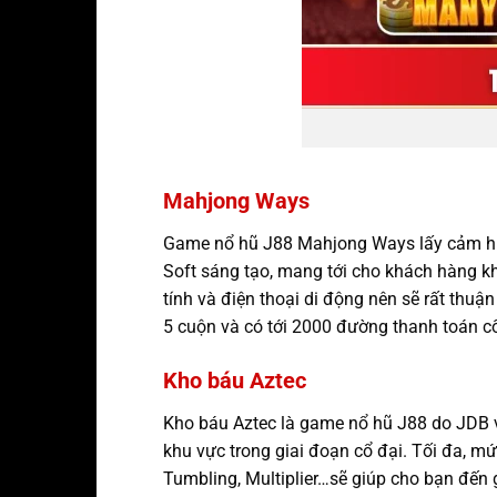
Mahjong Ways
Game nổ hũ J88 Mahjong Ways lấy cảm hứn
Soft sáng tạo, mang tới cho khách hàng 
tính và điện thoại di động nên sẽ rất thuậ
5 cuộn và có tới 2000 đường thanh toán cố
Kho báu Aztec
Kho báu Aztec là game nổ hũ J88 do JDB vậ
khu vực trong giai đoạn cổ đại. Tối đa, m
Tumbling, Multiplier…sẽ giúp cho bạn đến 