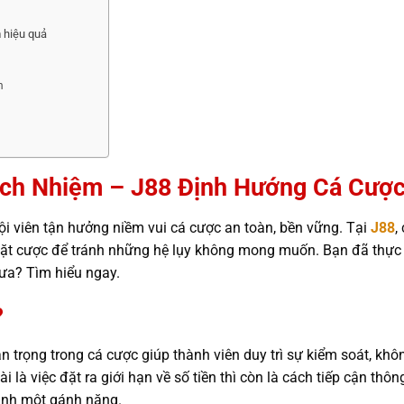
 hiệu quả
m
ách Nhiệm – J88 Định Hướng Cá Cượ
ội viên tận hưởng niềm vui cá cược an toàn, bền vững. Tại
J88
,
 đặt cược để tránh những hệ lụy không mong muốn. Bạn đã thực 
hưa? Tìm hiểu ngay.
?
n trọng trong cá cược giúp thành viên duy trì sự kiểm soát, k
ài là việc đặt ra giới hạn về số tiền thì còn là cách tiếp cận t
hành một gánh nặng.