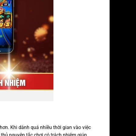
hơn. Khi dành quá nhiều thời gian vào việc
n thủ nguyên tắc chơi có trách nhiệm giúp