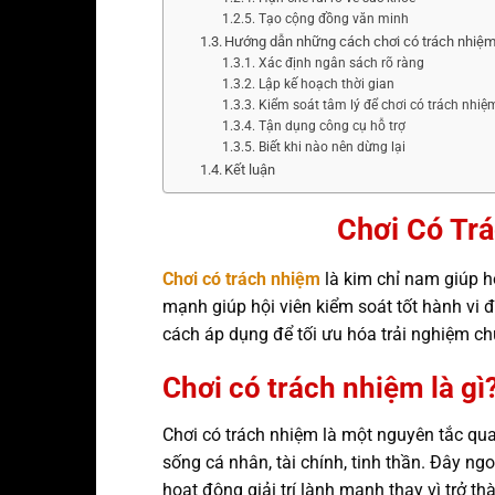
Tạo cộng đồng văn minh
Hướng dẫn những cách chơi có trách nhiệm
Xác định ngân sách rõ ràng
Lập kế hoạch thời gian
Kiểm soát tâm lý để chơi có trách nhiệ
Tận dụng công cụ hỗ trợ
Biết khi nào nên dừng lại
Kết luận
Chơi Có Tr
Chơi có trách nhiệm
là kim chỉ nam giúp h
mạnh giúp hội viên kiểm soát tốt hành vi
cách áp dụng để tối ưu hóa trải nghiệm c
Chơi có trách nhiệm là gì
Chơi có trách nhiệm là một nguyên tắc qua
sống cá nhân, tài chính, tinh thần. Đây ngo
hoạt động giải trí lành mạnh thay vì trở t