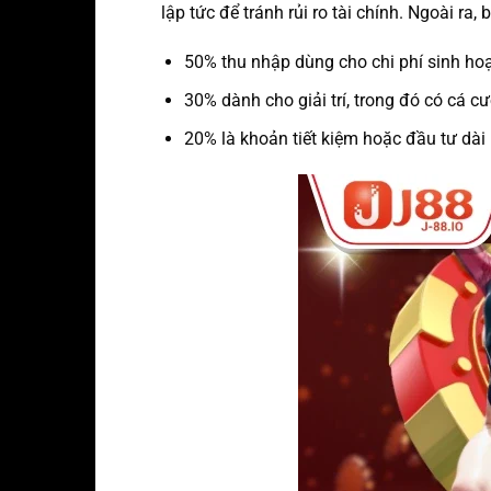
lập tức để tránh rủi ro tài chính. Ngoài ra
50% thu nhập dùng cho chi phí sinh ho
30% dành cho giải trí, trong đó có cá cư
20% là khoản tiết kiệm hoặc đầu tư dài