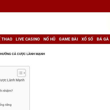
̉ THAO
LIVE CASINO
NỔ HŨ
GAME BÀI
XỔ SỐ
ĐÁ GÀ
H HƯỚNG CÁ CƯỢC LÀNH MẠNH
 Cược Lành Mạnh
ách nhiệm?
ống riêng