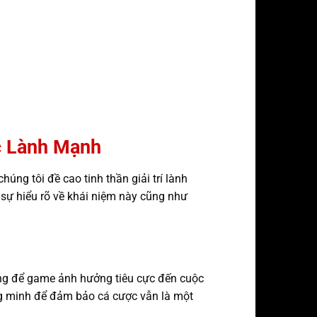
c Lành Mạnh
 chúng tôi đề cao tinh thần giải trí lành
sự hiểu rõ về khái niệm này cũng như
hông để game ảnh hưởng tiêu cực đến cuộc
hông minh để đảm bảo cá cược vẫn là một