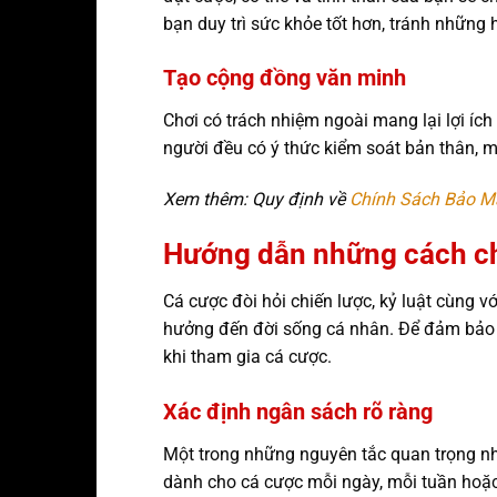
bạn duy trì sức khỏe tốt hơn, tránh những 
Tạo cộng đồng văn minh
Chơi có trách nhiệm ngoài mang lại lợi í
người đều có ý thức kiểm soát bản thân, m
Xem thêm: Quy định về
Chính Sách Bảo M
Hướng dẫn những cách ch
Cá cược đòi hỏi chiến lược, kỷ luật cùng v
hưởng đến đời sống cá nhân. Để đảm bảo c
khi tham gia cá cược.
Xác định ngân sách rõ ràng
Một trong những nguyên tắc quan trọng nhấ
dành cho cá cược mỗi ngày, mỗi tuần hoặc