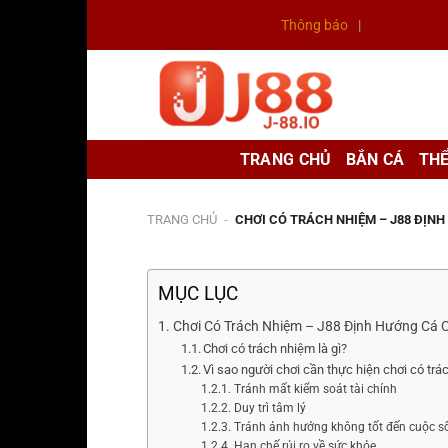
Bỏ
Thông báo
|
qua
nội
dung
TRANG CHỦ
BẮN CÁ
THÊ
TRANG CHỦ
-
CHƠI CÓ TRÁCH NHIỆM – J88 ĐỊN
MỤC LỤC
Chơi Có Trách Nhiệm – J88 Định Hướng Cá
Chơi có trách nhiệm là gì?
Vì sao người chơi cần thực hiện chơi có tr
Tránh mất kiểm soát tài chính
Duy trì tâm lý
Tránh ảnh hưởng không tốt đến cuộc s
Hạn chế rủi ro về sức khỏe